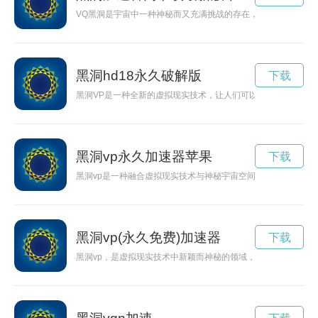
VQ黑洞是宇宙中一种神秘而又充满挑战的存在，其奥秘令科学
黑洞hd18永久破解版
下载
黑洞VP是一种全新的虚拟现实技术，让人们可以仿佛置身于黑
黑洞vp永久加速器苹果
下载
黑洞vp是一种融合虚拟现实技术与神秘宇宙空间的全新体验，让
黑洞vp(永久免费)加速器
下载
黑洞vp，是虚拟现实技术中新颖而神秘的领域，让人仿佛置身于