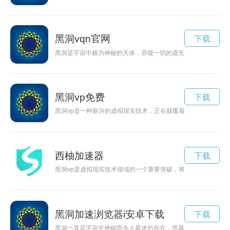
黑洞vqn官网
下载
黑洞是宇宙中极为神秘的天体，吞噬一切的虚无奇点，令人无限
黑洞vp免费
下载
黑洞vp是一种新兴的虚拟现实技术，正在颠覆着我们以往对虚
西柚加速器
下载
黑洞vp是虚拟现实技术领域的一个重要突破，将人们带入虚拟世
黑洞加速浏览器i安卓下载
下载
黑洞一直是宇宙中神秘而令人着迷的存在，而最近发现的“黑洞V