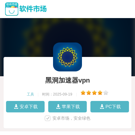
黑洞加速器vpn
工具
|
时间：2025-09-19
|
安卓下载
苹果下载
PC下载
安卓市场，安全绿色