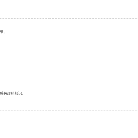
绩。
己感兴趣的知识。
。