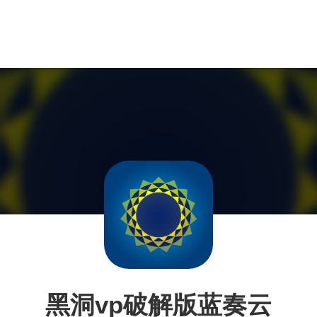
黑洞vp破解版蓝奏云