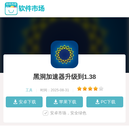
黑洞加速器升级到1.38
工具
|
时间：2025-08-31
|
安卓下载
苹果下载
PC下载
安卓市场，安全绿色