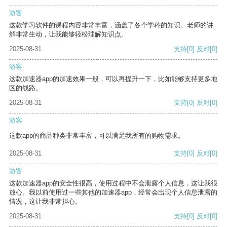
游客
这款学习软件的课程内容非常丰富，涵盖了各个学科的知识。老师的讲
解非常生动，让我能够轻松理解知识点。
2025-08-31
支持
[0]
反对
[0]
游客
这款加速器app的加速效果一般，可以再提升一下，比如能够支持更多地
区的线路。
2025-08-31
支持
[0]
反对
[0]
游客
这款app的商品种类非常丰富，可以满足我所有的购物需求。
2025-08-31
支持
[0]
反对
[0]
游客
这款加速器app的安全性很高，使用过程中不会泄露个人信息，这让我很
放心。我以前使用过一些其他的加速器app，经常会出现个人信息泄露的
情况，这让我非常担心。
2025-08-31
支持
[0]
反对
[0]