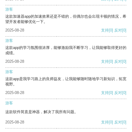
游客
这款加速器app的加速效果还是不错的，但偶尔也会出现卡顿的情况，希
望开发者能够优化一下。
2025-08-28
支持
[0]
反对
[0]
游客
这款app的学习氛围很浓厚，能够激励我不断学习，让我能够取得更好的
成绩。
2025-08-28
支持
[0]
反对
[0]
游客
这款app是我学习路上的良师益友，让我能够随时随地学习新知识，拓宽
视野。
2025-08-28
支持
[0]
反对
[0]
游客
这款软件简直是神器，解决了我所有问题。
2025-08-28
支持
[0]
反对
[0]