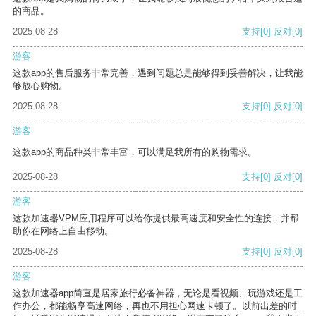
的商品。
2025-08-28
支持
[0]
反对
[0]
游客
这款app的售后服务非常完善，遇到问题总是能够得到妥善解决，让我能
够放心购物。
2025-08-28
支持
[0]
反对
[0]
游客
这款app的商品种类非常丰富，可以满足我所有的购物需求。
2025-08-28
支持
[0]
反对
[0]
游客
这款加速器VPM应用程序可以给你提供最高速度和安全性的连接，并帮
助你在网络上自由移动。
2025-08-28
支持
[0]
反对
[0]
游客
这款加速器app简直是居家旅行必备神器，无论是看视频、玩游戏还是工
作办公，都能畅享高速网络，再也不用担心网速卡顿了。以前出差的时