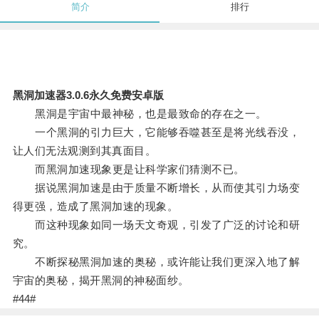
简介
排行
黑洞加速器3.0.6永久免费安卓版
黑洞是宇宙中最神秘，也是最致命的存在之一。
一个黑洞的引力巨大，它能够吞噬甚至是将光线吞没，
让人们无法观测到其真面目。
而黑洞加速现象更是让科学家们猜测不已。
据说黑洞加速是由于质量不断增长，从而使其引力场变
得更强，造成了黑洞加速的现象。
而这种现象如同一场天文奇观，引发了广泛的讨论和研
究。
不断探秘黑洞加速的奥秘，或许能让我们更深入地了解
宇宙的奥秘，揭开黑洞的神秘面纱。
#44#