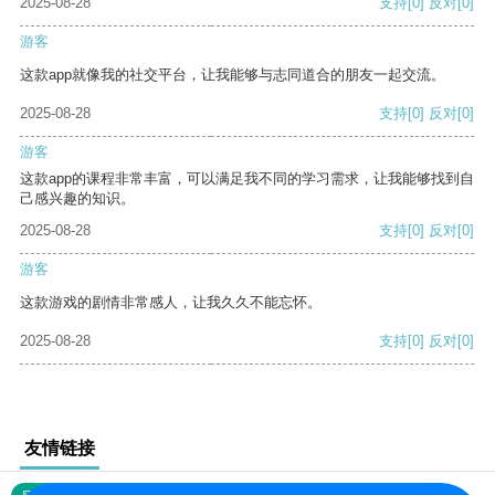
2025-08-28
支持
[0]
反对
[0]
游客
这款app就像我的社交平台，让我能够与志同道合的朋友一起交流。
2025-08-28
支持
[0]
反对
[0]
游客
这款app的课程非常丰富，可以满足我不同的学习需求，让我能够找到自
己感兴趣的知识。
2025-08-28
支持
[0]
反对
[0]
游客
这款游戏的剧情非常感人，让我久久不能忘怀。
2025-08-28
支持
[0]
反对
[0]
友情链接