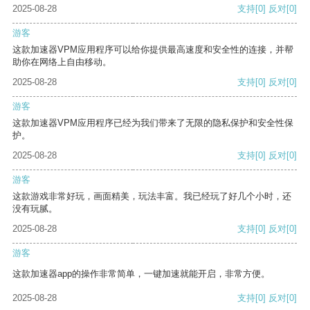
2025-08-28
支持
[0]
反对
[0]
游客
这款加速器VPM应用程序可以给你提供最高速度和安全性的连接，并帮
助你在网络上自由移动。
2025-08-28
支持
[0]
反对
[0]
游客
这款加速器VPM应用程序已经为我们带来了无限的隐私保护和安全性保
护。
2025-08-28
支持
[0]
反对
[0]
游客
这款游戏非常好玩，画面精美，玩法丰富。我已经玩了好几个小时，还
没有玩腻。
2025-08-28
支持
[0]
反对
[0]
游客
这款加速器app的操作非常简单，一键加速就能开启，非常方便。
2025-08-28
支持
[0]
反对
[0]