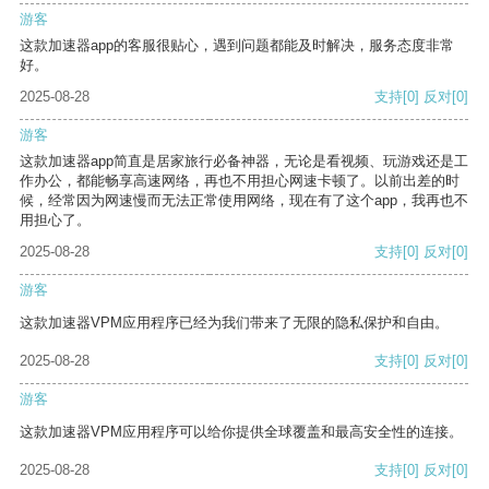
游客
这款加速器app的客服很贴心，遇到问题都能及时解决，服务态度非常
好。
2025-08-28
支持
[0]
反对
[0]
游客
这款加速器app简直是居家旅行必备神器，无论是看视频、玩游戏还是工
作办公，都能畅享高速网络，再也不用担心网速卡顿了。以前出差的时
候，经常因为网速慢而无法正常使用网络，现在有了这个app，我再也不
用担心了。
2025-08-28
支持
[0]
反对
[0]
游客
这款加速器VPM应用程序已经为我们带来了无限的隐私保护和自由。
2025-08-28
支持
[0]
反对
[0]
游客
这款加速器VPM应用程序可以给你提供全球覆盖和最高安全性的连接。
2025-08-28
支持
[0]
反对
[0]