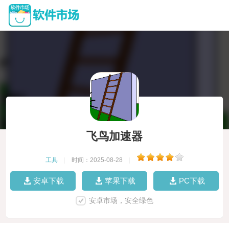
飞鸟加速器
工具
|
时间：2025-08-28
|
安卓下载
苹果下载
PC下载
安卓市场，安全绿色