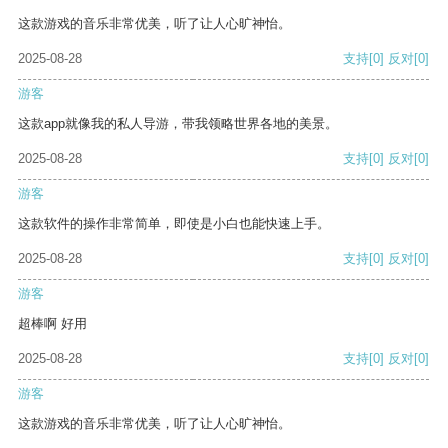
这款游戏的音乐非常优美，听了让人心旷神怡。
2025-08-28
支持
[0]
反对
[0]
游客
这款app就像我的私人导游，带我领略世界各地的美景。
2025-08-28
支持
[0]
反对
[0]
游客
这款软件的操作非常简单，即使是小白也能快速上手。
2025-08-28
支持
[0]
反对
[0]
游客
超棒啊 好用
2025-08-28
支持
[0]
反对
[0]
游客
这款游戏的音乐非常优美，听了让人心旷神怡。