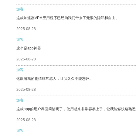
游客
这款加速器VPM应用程序已经为我们带来了无限的隐私和自由。
2025-08-28
游客
这个是app神器
2025-08-28
游客
这款游戏的剧情非常感人，让我久久不能忘怀。
2025-08-28
游客
这款app的用户界面简洁明了，使用起来非常容易上手，让我能够快速熟
2025-08-28
游客