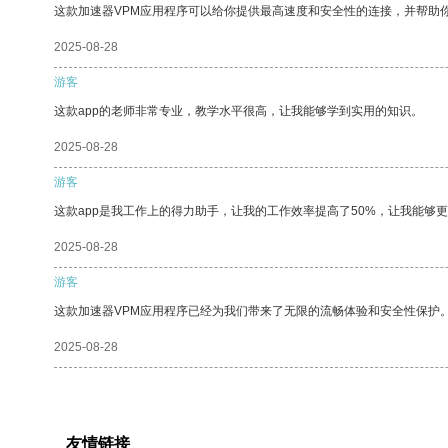
这款加速器VPM应用程序可以给你提供最高速度和安全性的连接，并帮助
2025-08-28
游客
这款app的老师非常专业，教学水平很高，让我能够学到实用的知识。
2025-08-28
游客
这款app是我工作上的得力助手，让我的工作效率提高了50%，让我能够
2025-08-28
游客
这款加速器VPM应用程序已经为我们带来了无限的流畅体验和安全性保护
2025-08-28
友情链接