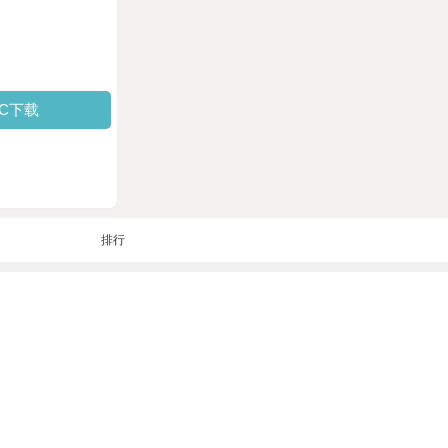
PC下载
排行