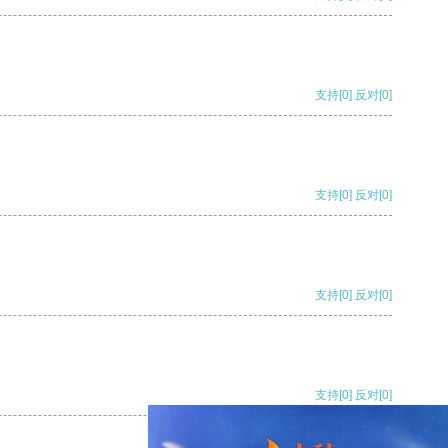
支持
[0]
反对
[0]
支持
[0]
反对
[0]
支持
[0]
反对
[0]
支持
[0]
反对
[0]