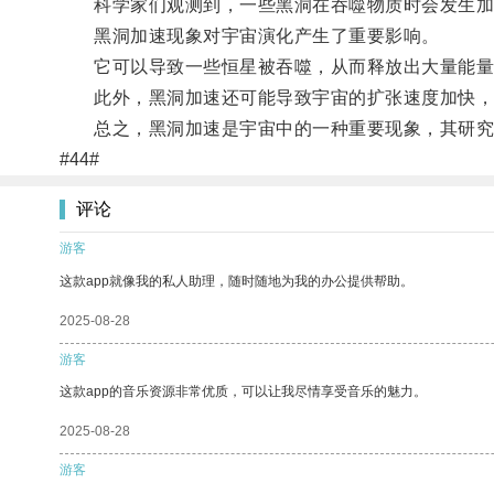
科学家们观测到，一些黑洞在吞噬物质时会发生加
黑洞加速现象对宇宙演化产生了重要影响。
它可以导致一些恒星被吞噬，从而释放出大量能量
此外，黑洞加速还可能导致宇宙的扩张速度加快，
总之，黑洞加速是宇宙中的一种重要现象，其研究
#44#
评论
游客
这款app就像我的私人助理，随时随地为我的办公提供帮助。
2025-08-28
游客
这款app的音乐资源非常优质，可以让我尽情享受音乐的魅力。
2025-08-28
游客