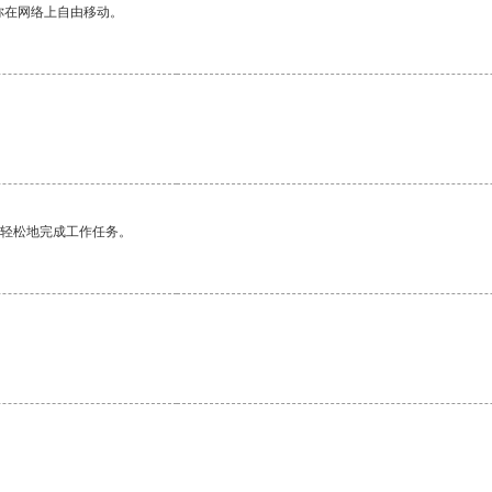
你在网络上自由移动。
更轻松地完成工作任务。
。