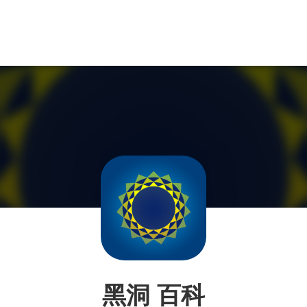
黑洞 百科