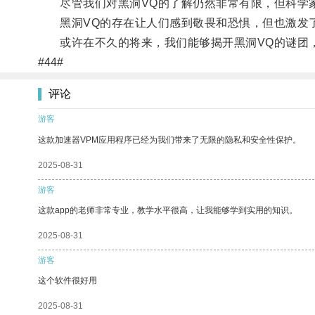
尽管我们对黑洞VQ的了解仍然非常有限，但科学家
黑洞VQ的存在让人们感到敬畏和恐惧，但也激发
或许在不久的将来，我们能够揭开黑洞VQ的谜团
#44#
评论
游客
这款加速器VPM应用程序已经为我们带来了无限的隐私和安全性保护。
2025-08-31
游客
这款app的老师非常专业，教学水平很高，让我能够学到实用的知识。
2025-08-31
游客
这个软件很好用
2025-08-31