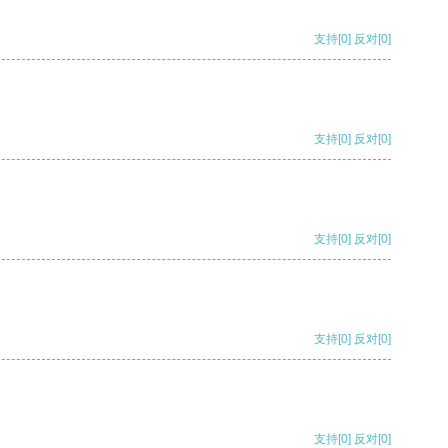
支持
[0]
反对
[0]
支持
[0]
反对
[0]
支持
[0]
反对
[0]
支持
[0]
反对
[0]
支持
[0]
反对
[0]