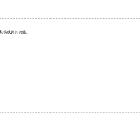
动切换线路的功能。