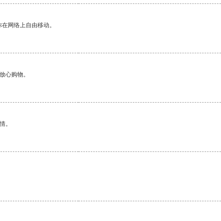
你在网络上自由移动。
够放心购物。
情。