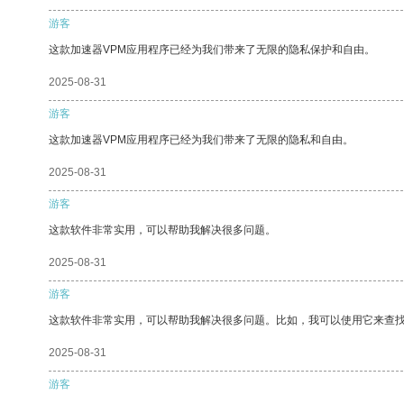
游客
这款加速器VPM应用程序已经为我们带来了无限的隐私保护和自由。
2025-08-31
游客
这款加速器VPM应用程序已经为我们带来了无限的隐私和自由。
2025-08-31
游客
这款软件非常实用，可以帮助我解决很多问题。
2025-08-31
游客
这款软件非常实用，可以帮助我解决很多问题。比如，我可以使用它来查
2025-08-31
游客