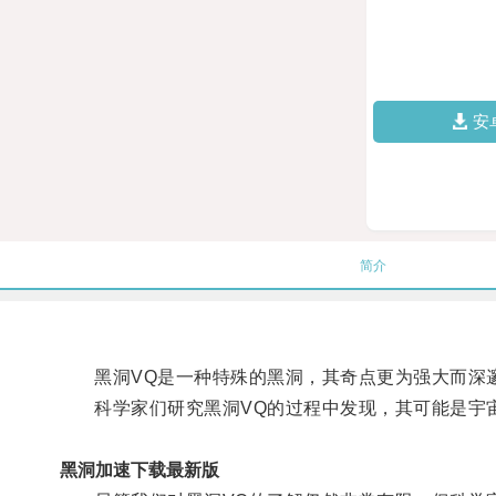
安
简介
黑洞VQ是一种特殊的黑洞，其奇点更为强大而深邃
科学家们研究黑洞VQ的过程中发现，其可能是宇宙
黑洞加速下载最新版