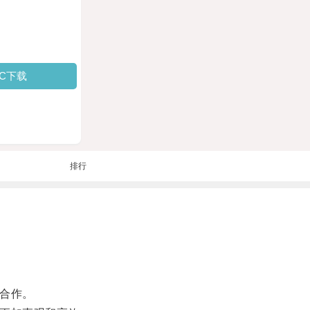
PC下载
排行
合作。