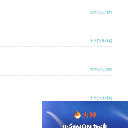
支持
[0]
反对
[0]
支持
[0]
反对
[0]
支持
[0]
反对
[0]
支持
[0]
反对
[0]
支持
[0]
反对
[0]