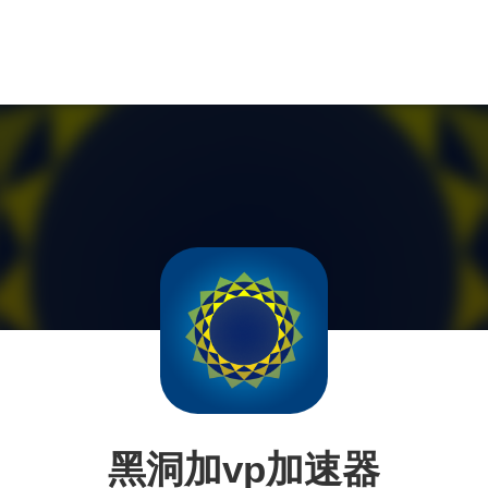
黑洞加vp加速器