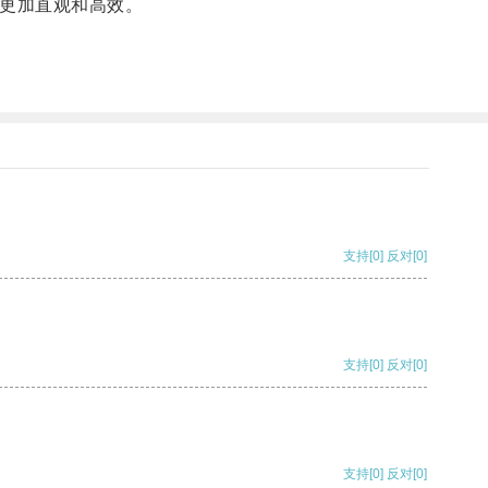
更加直观和高效。
支持
[0]
反对
[0]
支持
[0]
反对
[0]
支持
[0]
反对
[0]