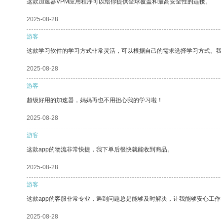
这款加速器VPM应用程序可以给你提供全球覆盖和最高安全性的连接。
2025-08-28
游客
这款学习软件的学习方式非常灵活，可以根据自己的需求选择学习方式。
2025-08-28
游客
超级好用的加速器，妈妈再也不用担心我的学习啦！
2025-08-28
游客
这款app的物流非常快捷，我下单后很快就能收到商品。
2025-08-28
游客
这款app的客服非常专业，遇到问题总是能够及时解决，让我能够安心工作
2025-08-28