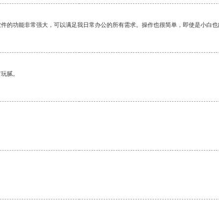
软件的功能非常强大，可以满足我日常办公的所有需求。操作也很简单，即使是小白也
有玩腻。