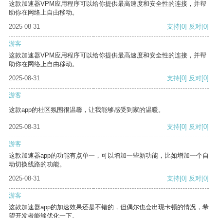
这款加速器VPM应用程序可以给你提供最高速度和安全性的连接，并帮
助你在网络上自由移动。
2025-08-31
支持
[0]
反对
[0]
游客
这款加速器VPM应用程序可以给你提供最高速度和安全性的连接，并帮
助你在网络上自由移动。
2025-08-31
支持
[0]
反对
[0]
游客
这款app的社区氛围很温馨，让我能够感受到家的温暖。
2025-08-31
支持
[0]
反对
[0]
游客
这款加速器app的功能有点单一，可以增加一些新功能，比如增加一个自
动切换线路的功能。
2025-08-31
支持
[0]
反对
[0]
游客
这款加速器app的加速效果还是不错的，但偶尔也会出现卡顿的情况，希
望开发者能够优化一下。