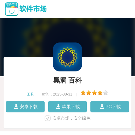
黑洞 百科
工具
|
时间：2025-08-31
|
安卓下载
苹果下载
PC下载
安卓市场，安全绿色