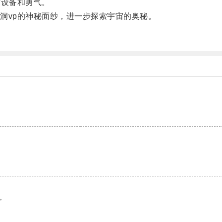
设备和勇气。
vp的神秘面纱，进一步探索宇宙的奥秘。
。
。