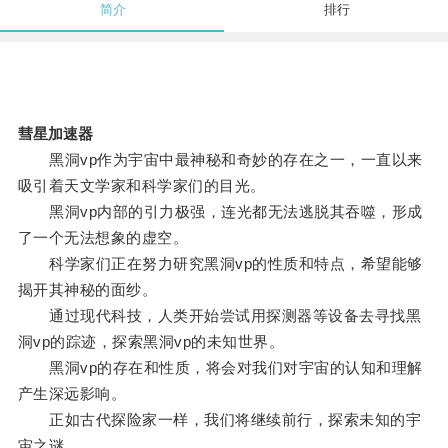
简介
排行
彗星加速器
黑洞vp作为宇宙中最神秘和奇妙的存在之一，一直以来
吸引着天文学家和科学家们的目光。
黑洞vp内部的引力极强，连光都无法逃脱其吞噬，形成
了一个无法想象的虚空。
科学家们正在努力研究黑洞vp的性质和特点，希望能够
揭开其神秘的面纱。
通过现代科技，人类开始尝试用探测器等设备去寻找黑
洞vp的踪迹，探索黑洞vp的未知世界。
黑洞vp的存在和性质，将会对我们对宇宙的认知和理解
产生深远影响。
正如古代探险家一样，我们将继续前行，探索未知的宇
宙之谜。